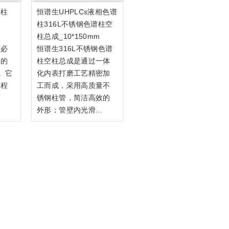
谱柱
恒谱生uHPLCs液相色谱
柱316L不锈钢色谱柱空
柱总成_10*150mm
件必
恒谱生316L不锈钢色谱
果的
柱空柱总成是通过一体
。它
化内表打磨工艺精密加
过程
工而成，采用高质量不
而
锈钢柱管，简洁高效的
.
外形；管壁内光滑...