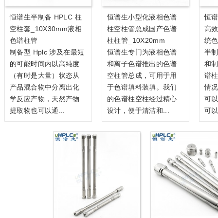
恒谱生半制备 HPLC 柱
恒谱生小型化液相色谱
恒谱
空柱套_10X30mm液相
柱空柱管总成国产色谱
高效
色谱柱管
柱柱管_10X20mm
统
制备型 Hplc 涉及在最短
恒谱生专门为液相色谱
半
的可能时间内以高纯度
和离子色谱推出的色谱
和
（有时是大量）状态从
空柱管总成，可用于用
谱
产品混合物中分离出化
于色谱填料装填。我们
情况
学反应产物，天然产物
的色谱柱空柱经过精心
可
提取物也可以通...
设计，便于清洁和...
可以