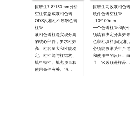
恒谱生7.8*150mm分析
恒谱生高效液相色
空柱管总成液相色谱
硬件色谱空柱管
ODS反相柱不锈钢色谱
_10*100mm
柱管
一个色谱柱管和配
液相色谱柱是实现分离
须填有决定分离效
的核心部件，要求柱效
色谱柱填料[固定相]
高、柱容量大和性能稳
必须能够承受生产
定。柱性能与柱结构、
和使用中的反压。
填料特性、填充质量和
且，它必须是样品..
使用条件有关。恒...