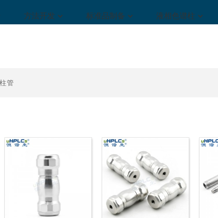
方法开发
标准品制备
液相色谱柱
UPLC超高压直连保护柱2.1
USHD Hilic-ZIL两性离子柱
柱管