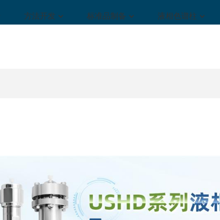
方法开发
标准品制备
液相色谱柱
UPLC超高压直连保护柱2.1
USHD Hilic-ZIL两性离子柱