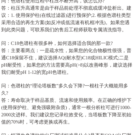
问：色谱柱使用过程中柱压不断升高，该怎么办?
答：柱压升高通常是由于样品前处理不彻底或缓冲盐析出。建
议：1. 使用保护柱(在线过滤器)进行预保护;2. 根据色谱柱类型
采用合适的再生方案(如反冲或低流速有机相冲洗)。如果您遇
到此类问题，可联系我们的售后工程师获取专属清洗指导。
问：C18色谱柱有很多种，如何选择适合我的那一款?
答：主要看两点：一是疏水性，如果您的化合物极性很强，普
通C18保留不住，建议选择AQ(耐水型)C18或HILIC模式;二是
pH耐受性，如果您的方法需要高pH(>8)以改善峰形，建议选择
我们耐受pH 1-12的宽pH色谱柱。
问：色谱柱的“理论塔板数”多久会下降?一根柱子大概能用多
久?
答：寿命取决于样品基质、流速和使用频率。在正确的维护下
(使用保护柱、避免强吸附杂质)，通常一根分析柱可进行1000-
2000次进样。我们建议您记录柱效变化，当塔板数下降至初始
值的70%时，可考虑更换或再生。