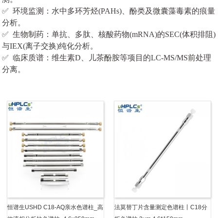
✅ 环境监测：水中多环芳烃(PAHs)、酚类及微囊藻毒素的痕量
分析。
✅ 生物制药：单抗、多肽、核酸药物(mRNA)的SEC(体积排阻)
与IEX(离子交换)纯化分析。
✅ 临床质谱：维生素D、儿茶酚胺等项目的LC-MS/MS前处理
分离。
恒谱生USHD C18-AQ亲水色谱柱_高
法莫替丁片含量测定色谱柱丨C18分