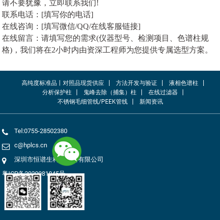
请不要犹豫，立即联系我们!
联系电话：[填写你的电话]
在线咨询：[填写微信/QQ/在线客服链接]
在线留言：请填写您的需求(仪器型号、检测项目、色谱柱规
格)，我们将在2小时内由资深工程师为您提供专属选型方案。
高纯度标准品丨对照品现货供应
方法开发与验证
液相色谱柱
分析保护柱
鬼峰去除（捕集）柱
在线过滤器
不锈钢毛细管线/PEEK管线
新闻资讯
Tel:0755-28502380
c@hplcs.cn
深圳市恒谱生科学仪器有限公司
粤ICP备2020081845号