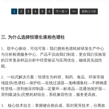
1
2
3
4
5
6
下一页 >
>>
页码 1 / 10
三. 为什么选择恒谱生液相色谱柱
1、双中心驱动，可信可靠：我们拥有色谱耗材研发生产中心
与分析检测服务中心。产品不仅由我们制造，更在我们实验室
的日常复杂样品分析中经受验证与应用优化，确保其实战性
能。
2、一站式解决方案：恒谱生为科研、制药、食品、环保等领
域提供(色谱柱—保护柱—在线过滤器—鬼峰捕集柱—不锈钢柔
性管线—溶剂效应抑制器—定量环—标准品—流通池保护器—
溶剂吸滤头)完整耗材组合，系统兼容性佳，服务更高效。
3、 核心技术自主：掌握键合相合成、双封尾等技术，分离效