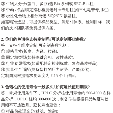
③ 生物大分子(蛋白、多肽)选 Bio 系列或 SEC-Bio 柱;
④ 中药 / 食品特定指标检测选对应专用柱(如三七皂苷专用柱);
⑤ 极性化合物正相分离选 SiQ2/CN 氰基柱。
如需精准选型，可提供样品类型、流动相体系、检测目标，我
们的技术团队将免费提供方案。
2. 你们的色谱柱支持定制吗?可以定制哪些参数?
答：支持全维度定制!可定制参数包括：
① 规格尺寸(长度、内径、粒径);
② 固定相类型(如特殊键合相、改性基质);
③ 行业专属需求(如适配特定检测标准、复杂基质样品);
④ 批量生产适配(制备型柱的压力耐受、产能优化)。
定制周期根据需求复杂度为 7-15 个工作日。
3. 色谱柱的使用寿命一般多久?如何延长使用期限?
答：常规使用条件下，HPLC 分析柱使用寿命约 500-1000 次样
品分析，UPLC 柱约 300-800 次，制备型柱根据样品纯度与使
用频率可达数月。延长寿命建议：
① 样品前处理充分(过滤、除杂);