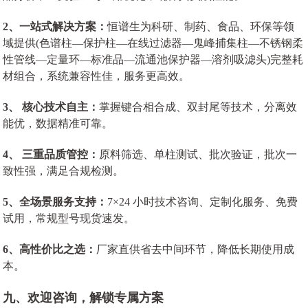
2、一站式解决方案：
恒谱生为科研、制药、食品、环保等领
域提供(色谱柱—保护柱—在线过滤器—鬼峰捕集柱—不锈钢柔
性管线—定量环—标准品—流通池保护器—溶剂吸滤头)完整耗
材组合，系统兼容性佳，服务更高效。
3、 核心技术自主：
掌握键合相合成、双封尾等技术，分离效
能优，数据精准可靠。
4、 三重品质管控：
原料筛选、单柱测试、批次验证，批次一
致性强，满足合规检测。
5、全场景服务支持：
7×24 小时技术咨询、定制化服务、免费
试用，常规型号现货速发。
6、高性价比之选：
厂家直供省去中间环节，降低长期使用成
本。
九、欢迎咨询，解锁专属方案