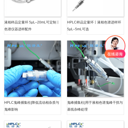
液相样品定量环 5μL–20mL可定制丨
HPLC样品定量环丨液相色谱进样环
色谱仪器进样配件
5μL–5mL可选
HPLC鬼峰捕集柱|降低流动相杂质与
鬼峰捕集柱|用于液相色谱鬼峰干扰与
鬼峰影响
基线杂峰处理