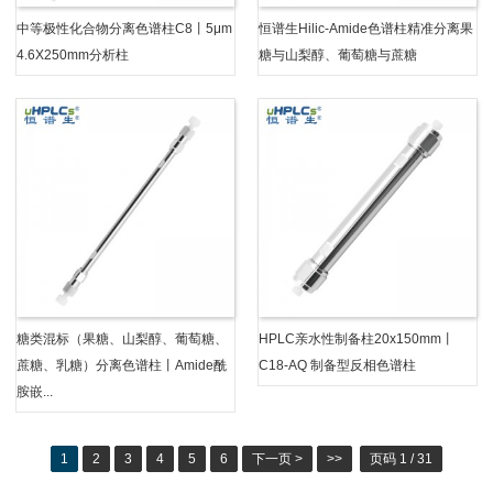
中等极性化合物分离色谱柱C8丨5μm
恒谱生Hilic-Amide色谱柱精准分离果
4.6X250mm分析柱
糖与山梨醇、葡萄糖与蔗糖
糖类混标（果糖、山梨醇、葡萄糖、
HPLC亲水性制备柱20x150mm丨
蔗糖、乳糖）分离色谱柱丨Amide酰
C18-AQ 制备型反相色谱柱
胺嵌...
1
2
3
4
5
6
下一页 >
>>
页码 1 / 31