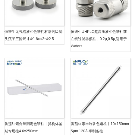
恒谱生无气泡液相色谱耗材溶剂吸滤
恒谱生UHPLC超高压液相色谱柱前
头沉子三阶尺寸φ1.8xφ2*φ2.5
在线过滤器预柱，0.2μ,0.5μ,适用于
Waters...
番茄红素含量测定色谱柱丨异构体鉴
番茄红素半制备色谱柱丨10x150mm
别专用柱4.6x250mm
5μm 120Å 半制备柱