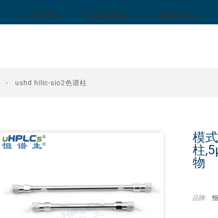
方法开发
标准品制备
液相色谱柱
UPLC超高压直连保护柱2.1
USHD Hilic-ZIL两性离子柱
ushd hilic-sio2色谱柱
模式
柱,
物
品牌:
恒