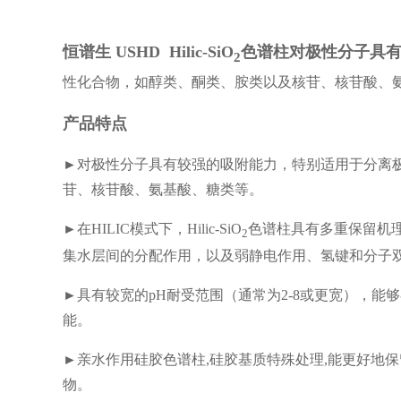
恒谱生 USHD Hilic-SiO
色谱柱对极性分子具
2
性化合物，如醇类、酮类、胺类以及核苷、核苷酸、
产品特点
►对极性分子具有较强的吸附能力，特别适用于分离
苷、核苷酸、氨基酸、糖类等。
►在HILIC模式下，Hilic-SiO
色谱柱具有多重保留机
2
集水层间的分配作用，以及弱静电作用、氢键和分子
►具有较宽的pH耐受范围（通常为2-8或更宽），能
能。
►亲水作用硅胶色谱柱,硅胶基质特殊处理,能更好地
物。