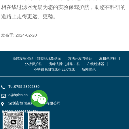
相在线过滤器无疑为您的实验保驾护航，助您在科研的
道路上走得更远、更稳。
发布于: 2024-02-20
高纯度标准品丨对照品现货供应
方法开发与验证
液相色谱柱
分析保护柱
鬼峰去除（捕集）柱
在线过滤器
不锈钢毛细管线/PEEK管线
新闻资讯
Tel:0755-28502380
c@hplcs.cn
深圳市恒谱生科学仪器有限公司
粤ICP备2020081845号