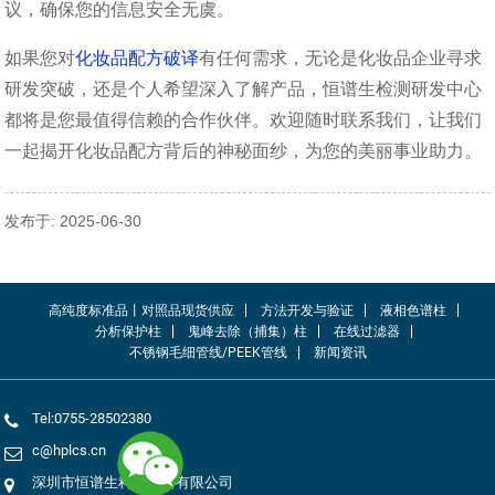
议，确保您的信息安全无虞。​
如果您对
化妆品配方破译
有任何需求，无论是化妆品企业寻求
研发突破，还是个人希望深入了解产品，恒谱生检测研发中心
都将是您最值得信赖的合作伙伴。欢迎随时联系我们，让我们
一起揭开化妆品配方背后的神秘面纱，为您的美丽事业助力。
发布于: 2025-06-30
高纯度标准品丨对照品现货供应
方法开发与验证
液相色谱柱
分析保护柱
鬼峰去除（捕集）柱
在线过滤器
不锈钢毛细管线/PEEK管线
新闻资讯
Tel:0755-28502380
c@hplcs.cn
深圳市恒谱生科学仪器有限公司