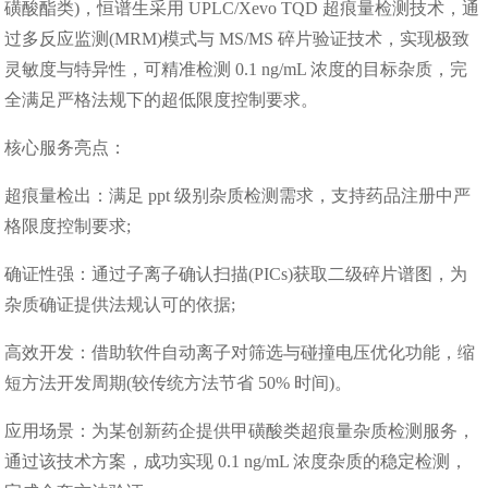
磺酸酯类)，恒谱生采用 UPLC/Xevo TQD 超痕量检测技术，通
过多反应监测(MRM)模式与 MS/MS 碎片验证技术，实现极致
灵敏度与特异性，可精准检测 0.1 ng/mL 浓度的目标杂质，完
全满足严格法规下的超低限度控制要求。
核心服务亮点：
超痕量检出：满足 ppt 级别杂质检测需求，支持药品注册中严
格限度控制要求;
确证性强：通过子离子确认扫描(PICs)获取二级碎片谱图，为
杂质确证提供法规认可的依据;
高效开发：借助软件自动离子对筛选与碰撞电压优化功能，缩
短方法开发周期(较传统方法节省 50% 时间)。
应用场景：为某创新药企提供甲磺酸类超痕量杂质检测服务，
通过该技术方案，成功实现 0.1 ng/mL 浓度杂质的稳定检测，