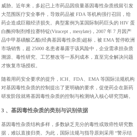
威胁。近年来，多起已上市药品因痕量基因毒性杂质残留引发
大范围医疗安全事件，导致药品被 FDA 等机构强行召回，给
药企造成巨额经济损失。典型案例为某国际制药巨头的 HIV 蛋
白酶抑制剂维拉赛特锭(Viracept，mesylate)，2007 年 7 月因产
品中甲基磺酸乙酯(经典基因毒性杂质)超标，被 EMA 暂停欧洲
市场销售，超 25000 名患者暴露于该风险中，企业需承担杂质
溯源、毒性研究、工艺整改等一系列成本，直至完全解决问题
才恢复市场授权。
随着用药安全要求的提升，ICH、FDA、EMA 等国际法规机构
对基因毒性杂质的控制提出了更明确的要求，促使药企在新药
研发阶段就将基因毒性杂质的控制与检测纳入核心研究范畴。
3 、基因毒性杂质的类别与识别依据
基因毒性杂质结构多样，多数缺乏充分的毒性或致癌性研究数
据，难以直接归类。为此，国际法规与指导原则采用 “警示结