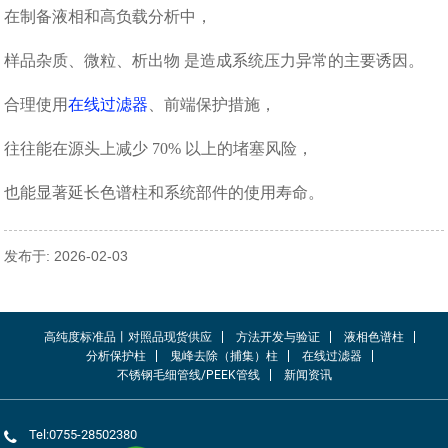
在制备液相和高负载分析中，
样品杂质、微粒、析出物 是造成系统压力异常的主要诱因。
合理使用
在线过滤器
、前端保护措施，
往往能在源头上减少 70% 以上的堵塞风险，
也能显著延长色谱柱和系统部件的使用寿命。
发布于: 2026-02-03
高纯度标准品丨对照品现货供应
方法开发与验证
液相色谱柱
分析保护柱
鬼峰去除（捕集）柱
在线过滤器
不锈钢毛细管线/PEEK管线
新闻资讯
Tel:0755-28502380