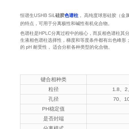
恒谱生USHB SiL
硅胶
色谱柱
， 高纯度球形硅胶（金属
的特点，可用于分离极性和碱性有机化合物。
色谱柱是HPLC分离过程中的核心，而反相色谱柱其
生液相色谱柱选择性，梯度和等度条件都有出色峰形
的 pH 耐受性， 适合分析各种类型的化合物。
键合相种类
粒径
1.8、
孔径
70、1
PH稳定值
是否封端
分离模式