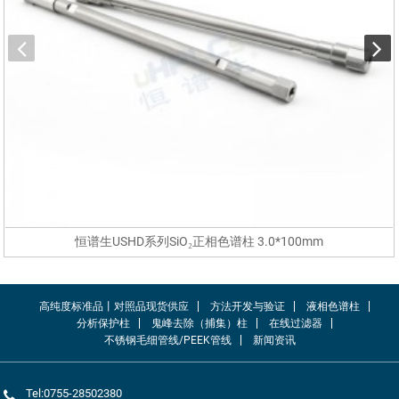
恒谱生USHD系列SiO₂正相色谱柱 3.0*100mm
高纯度标准品丨对照品现货供应
方法开发与验证
液相色谱柱
分析保护柱
鬼峰去除（捕集）柱
在线过滤器
不锈钢毛细管线/PEEK管线
新闻资讯
Tel:0755-28502380