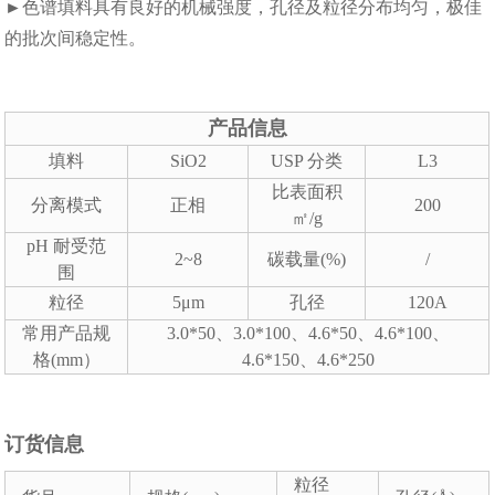
►色谱填料具有良好的机械强度，孔径及粒径分布均匀，极佳
的批次间稳定性。
产品信息
填料
SiO2
USP 分类
L3
比表面积
分离模式
正相
200
㎡/g
pH 耐受范
2~8
碳载量(%)
/
围
粒径
5μm
孔径
120A
常用产品规
3.0*50、3.0*100、4.6*50、4.6*100、
格(mm）
4.6*150、4.6*250
订货信息
粒径